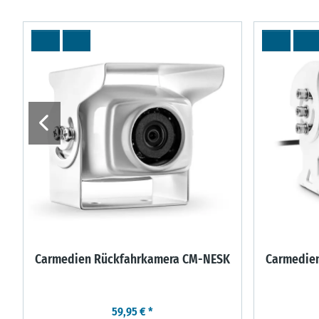
AR
Carmedien Rückfahrkamera CM-NESK
Carmedien
59,95 €
*