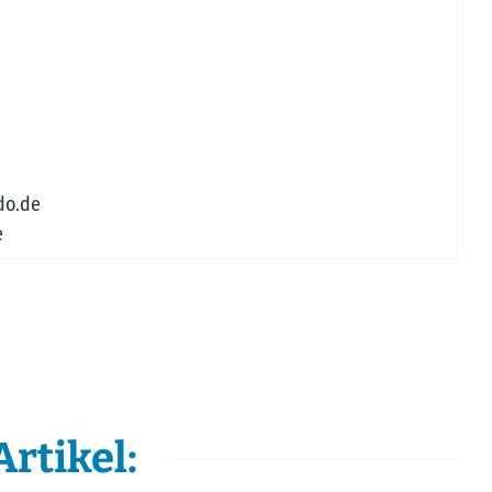
do.de
e
rtikel: