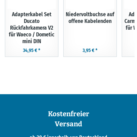
Adapterkabel Set
Niedervoltbuchse auf
Ada
Ducato
offene Kabelenden
Carme
Rückfahrkamera V2
für 
für Waeco / Dometic
mini DIN
34,95 €
*
3,95 €
*
Kostenfreier
Versand