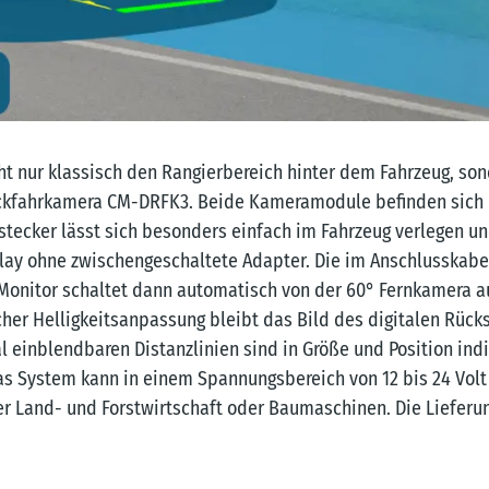
 nur klassisch den Rangierbereich hinter dem Fahrzeug, sond
ückfahrkamera CM-DRFK3. Beide Kameramodule befinden sich 
stecker lässt sich besonders einfach im Fahrzeug verlegen u
ay ohne zwischengeschaltete Adapter. Die im Anschlusskabel b
-Monitor schaltet dann automatisch von der 60° Fernkamera 
cher Helligkeitsanpassung bleibt das Bild des digitalen Rüc
einblendbaren Distanzlinien sind in Größe und Position indi
s System kann in einem Spannungsbereich von 12 bis 24 Volt
r Land- und Forstwirtschaft oder Baumaschinen. Die Lieferun