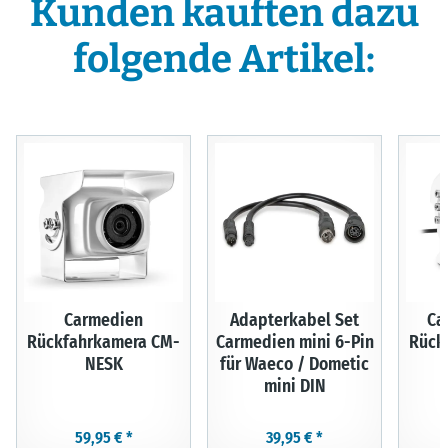
Kunden kauften dazu
folgende Artikel:
Carmedien
Adapterkabel Set
Ca
Rückfahrkamera CM-
Carmedien mini 6-Pin
Rück
NESK
für Waeco / Dometic
mini DIN
59,95 €
*
39,95 €
*