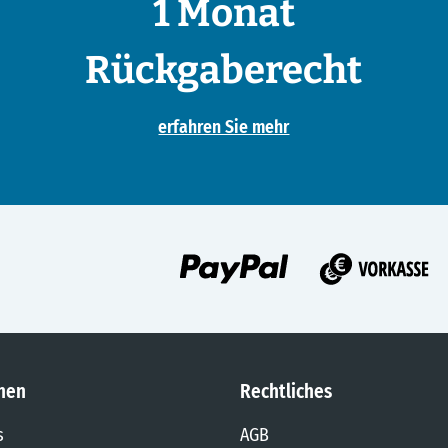
1 Monat
Rückgaberecht
erfahren Sie mehr
nen
Rechtliches
s
AGB