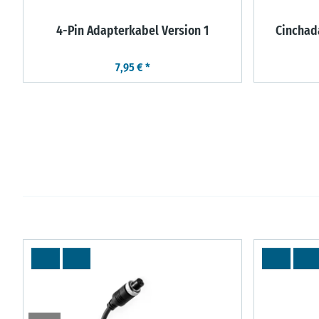
5
4-Pin Adapterkabel Version 1
Cinchad
7,95 €
*
TS