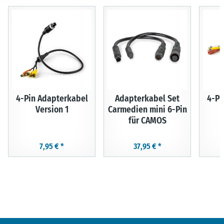
4-Pin Adapterkabel
Adapterkabel Set
4-Pi
Version 1
Carmedien mini 6-Pin
für CAMOS
7,95 €
*
37,95 €
*