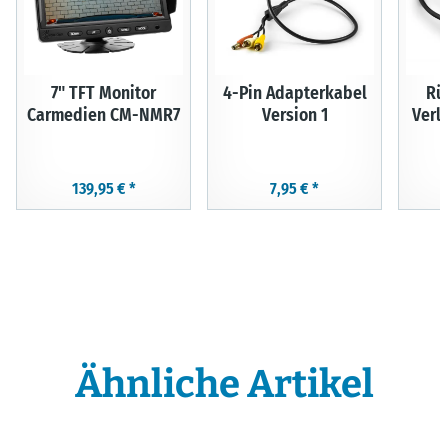
7" TFT Monitor
4-Pin Adapterkabel
Rü
Carmedien CM-NMR7
Version 1
Verl
139,95 €
*
7,95 €
*
Ähnliche Artikel