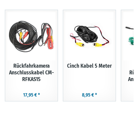
Rückfahrkamera
Cinch Kabel 5 Meter
Anschlusskabel CM-
Rü
RFKAS15
Ans
17,95 €
*
8,95 €
*