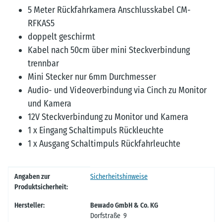
5 Meter Rückfahrkamera Anschlusskabel CM-
RFKAS5
doppelt geschirmt
Kabel nach 50cm über mini Steckverbindung
trennbar
Mini Stecker nur 6mm Durchmesser
Audio- und Videoverbindung via Cinch zu Monitor
und Kamera
12V Steckverbindung zu Monitor und Kamera
1 x Eingang Schaltimpuls Rückleuchte
1 x Ausgang Schaltimpuls Rückfahrleuchte
Produkteigenschaft
Wert
Angaben zur
Sicherheitshinweise
Produktsicherheit:
Hersteller:
Bewado GmbH & Co. KG
Dorfstraße 9